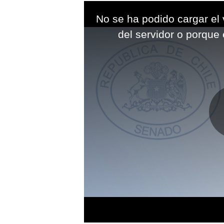
This
is
No se ha podido cargar el 
a
modal
del servidor o porque 
window.