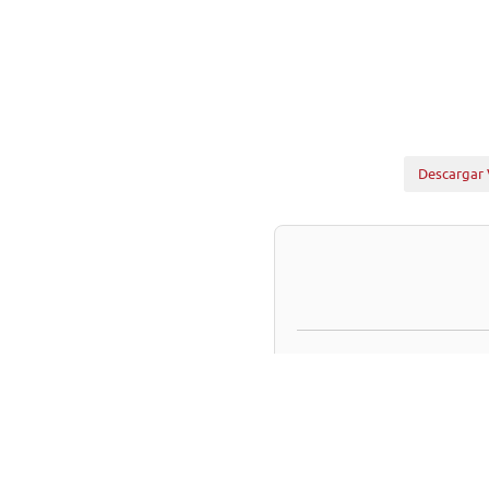
Descargar 
Materia:
1.- (Bol.N° 16553-12) Co
constitucional, que fortale
la Superintendencia del Me