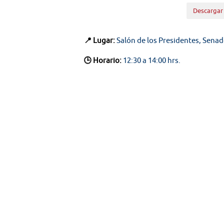
Descargar
📍 Lugar:
Salón de los Presidentes, Senad
🕒 Horario:
12:30 a 14:00 hrs.
📘 Materia:
1.-
Bol. N° 14213-12
: Continuar el estudio
e infraestructura verde
.
🤳 Síguenos en nuestras redes:
🔴
YouTube:
@TV SENADO CHILE
🟦
X (ex Twitter):
@senado_chile
📸
Instagram:
@senadochile
🌐 Web oficial:
tv.senado.cl
💻
📰 Contenido:
Comisiones · Programas · S