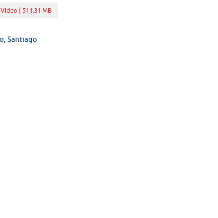
 Video | 511.31 MB
o, Santiago
 de las indicaciones presentadas al proyecto de ley, en primer trám
eminarios · Noticias