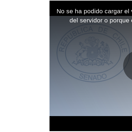
This
is
No se ha podido cargar el 
a
modal
del servidor o porque 
window.