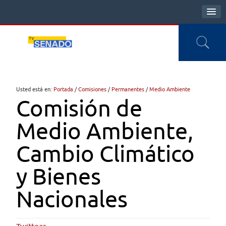
Usted está en:
Portada
/
Comisiones
/
Permanentes
/
Medio Ambiente
Comisión de
Medio Ambiente,
Cambio Climático
y Bienes
Nacionales