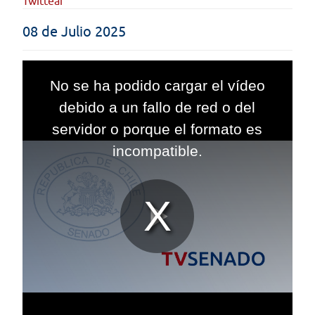
Twittear
08 de Julio 2025
This
is
No se ha podido cargar el vídeo
a
modal
debido a un fallo de red o del
window.
servidor o porque el formato es
incompatible.
Reproduc