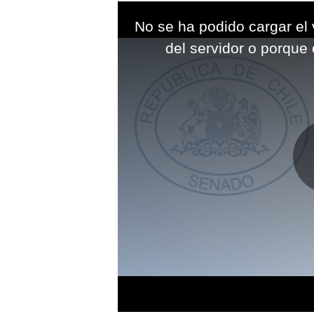
This
is
No se ha podido cargar el 
a
modal
del servidor o porque 
window.