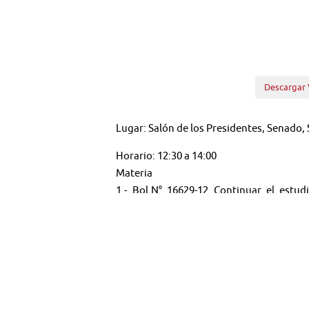
Descargar 
Lugar: Salón de los Presidentes, Senado,
Horario: 12:30 a 14:00
Materia
1.- Bol.N° 16629-12 Continuar el estud
denominado "Río Protegido", y modifica la 
A este punto se ha invitado a la Contralo
2.- Escuchar a los representantes del Mov
aprobado en el río San Pedro (Calle Calle)