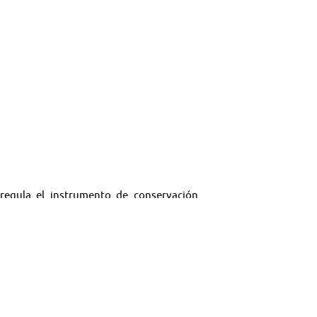
e regula el instrumento de conservación
sible impacto del proyecto de piscicultura
íos.