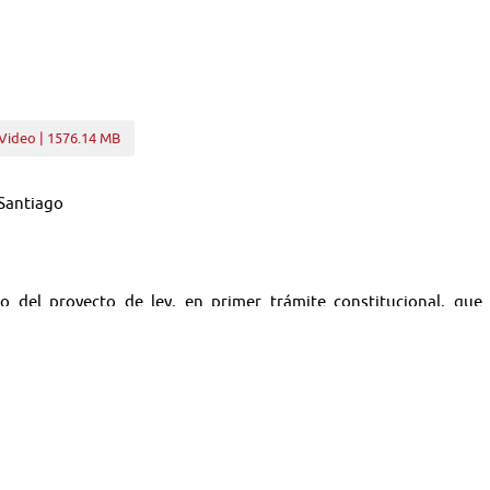
Video | 1576.14 MB
 Santiago
io del proyecto de ley, en primer trámite constitucional, qu
ley N° 19.300, en la forma que indica (Boletín N° 16.629-12).
ra General de la República, señora Dorothy Pérez.
imiento "Río San Pedro sin salmoneras" quienes se referirán al po
, comuna de Los Lagos, en la Provincia de Valdivia, Región de los R