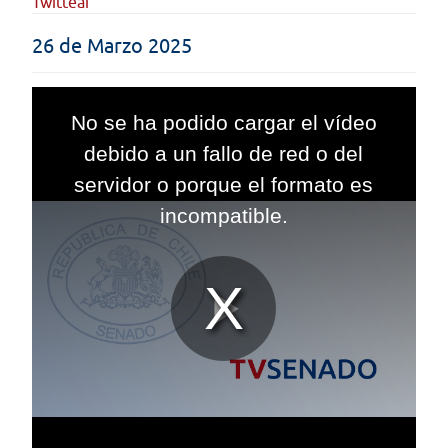
Twittear
26 de Marzo 2025
This
is
No se ha podido cargar el vídeo
a
modal
debido a un fallo de red o del
window.
servidor o porque el formato es
incompatible.
Reproduc