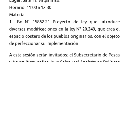
Lugar: Sala 11, Valparaíso.
Horario: 11:00 a 12:30
Materia
1.- Bol.N° 15862-21 Proyecto de ley que introduce
diversas modificaciones en la ley N° 20.249, que crea el
espacio costero de los pueblos originarios, con el objeto
de perfeccionar su implementación.
A esta sesión serán invitados: el Subsecretario de Pesca
y Acuicultura, señor Julio Salas, y el Analista de Políticas
Públicas del Centro de Incidencia Pública PIVOTES,
señor Joaquín Sierpe.
🤳 Síguenos en:
Youtube:
@TV SENADO CHILE
X:
@senado_chile