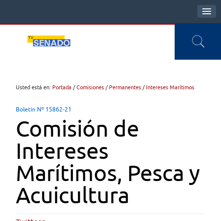
Usted está en:
Portada
/
Comisiones
/
Permanentes
/
Intereses Marítimos
Boletín Nº 15862-21
Comisión de
Intereses
Marítimos, Pesca y
Acuicultura