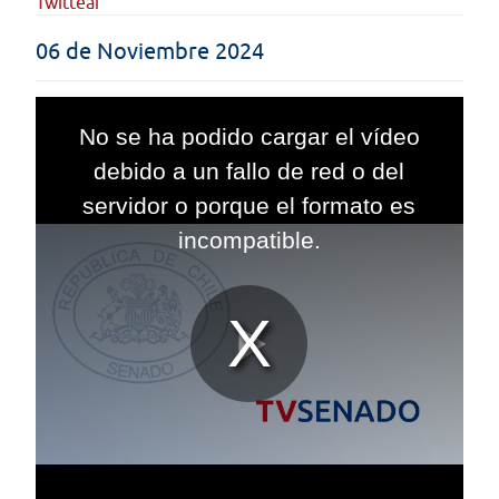
Twittear
06 de Noviembre 2024
This
is
No se ha podido cargar el vídeo
a
modal
debido a un fallo de red o del
window.
servidor o porque el formato es
incompatible.
Reproduc