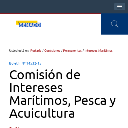
Usted está en:
Portada
/
Comisiones
/
Permanentes
/
Intereses Marítimos
Boletín Nº 14532-15
Comisión de
Intereses
Marítimos, Pesca y
Acuicultura