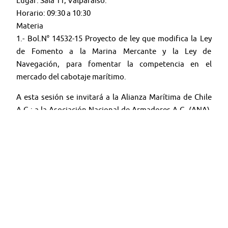
Lugar: Sala 11, Valparaíso.
Horario: 09:30 a 10:30
Materia
1.- Bol.N° 14532-15 Proyecto de ley que modifica la Ley
de Fomento a la Marina Mercante y la Ley de
Navegación, para fomentar la competencia en el
mercado del cabotaje marítimo.
A esta sesión se invitará a la Alianza Marítima de Chile
A.G.; a la Asociación Nacional de Armadores A.G. (ANA),
y a la Asociación de Transporte Marítimo, Fluvial,
Lacustre y Turístico Sur Austral (ARMASUR A.G.).
🤳 Síguenos en:
Youtube:
@TV SENADO CHILE
Twitter:
@senado_chile