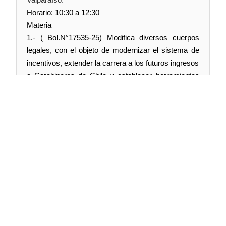
Horario: 10:30 a 12:30
Materia
1.- ( Bol.N°17535-25) Modifica diversos cuerpos
legales, con el objeto de modernizar el sistema de
incentivos, extender la carrera a los futuros ingresos
a Carabineros de Chile y establecer herramientas
de gestión de la planta.
Síguenos en:
@TV Senado Chile
@senado_chile
senadochile
Web oficial:
tv.senado.cl
Contenido:
Comisiones · Programas · Seminarios