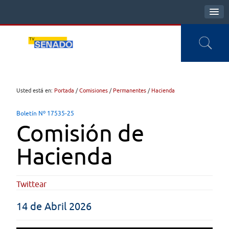
Usted está en:
Portada
/
Comisiones
/
Permanentes
/
Hacienda
Boletín Nº 17535-25
Comisión de
Hacienda
Twittear
14 de Abril 2026