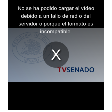
This
is
No se ha podido cargar el vídeo
a
modal
debido a un fallo de red o del
window.
servidor o porque el formato es
incompatible.
Reproduc
Vídeo