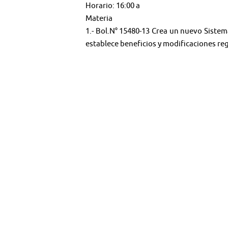
Horario: 16:00 a
Materia
1.- Bol.N° 15480-13 Crea un nuevo Sistem
establece beneficios y modificaciones reg
🤳 Síguenos en:
Youtube:
@TV SENADO CHILE
X:
@senado_chile
Instagram:
senadochile
＊＊＊＊＊＊＊＊＊＊＊＊＊＊＊＊＊＊
Web:
tv.senado.cl
💻
Contenido: Comisiones - Programas - Semi
Término y condiciones de uso del materia