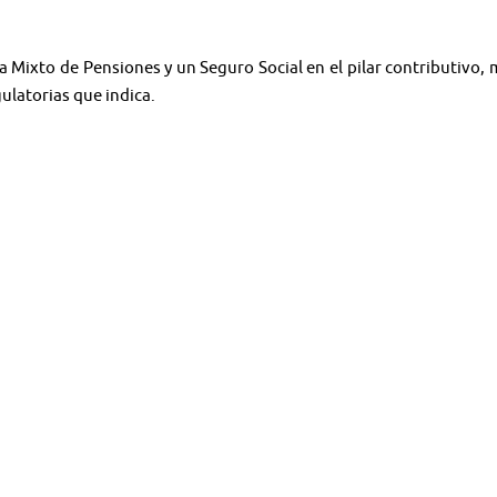
a Mixto de Pensiones y un Seguro Social en el pilar contributivo, 
ulatorias que indica.
＊＊＊＊＊
narios - Noticias
l audiovisual.
https://bit.ly/2E6nxgp