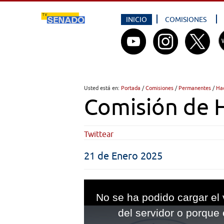
INICIO
COMISIONES
Usted está en:
Portada
/
Comisiones
/
Permanentes
/
Ha
Comisión de 
Twittear
21 de Enero 2025
This
is
No se ha podido cargar el 
a
modal
del servidor o porque 
window.