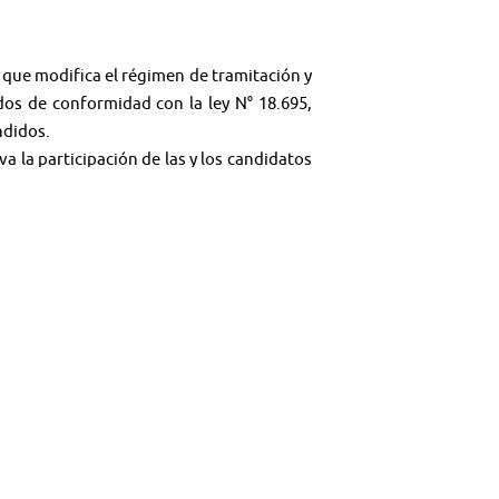
, que modifica el régimen de tramitación y
dos de conformidad con la ley N° 18.695,
ndidos.
va la participación de las y los candidatos
mite a dos o más candidatos independientes