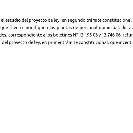
 el estudio del proyecto de ley, en segundo trámite constitucional
que fijen o modifiquen las plantas de personal municipal, dicta
es, correspondiente a los boletines N° 13.195-06 y 13.746-06, refu
o del proyecto de ley, en primer trámite constitucional, que incenti
tados y senadores.
io del proyecto de ley, en primer trámite constitucional, que per
ntarias de 2021.
＊＊＊＊＊