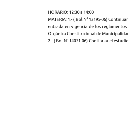
HORARIO: 12:30 a 14:00
MATERIA: 1.- ( Bol.N° 13195-06) Continuar
entrada en vigencia de los reglamentos 
Orgánica Constitucional de Municipalidad
2.- ( Bol.N° 14071-06) Continuar el estudi
independientes en las elecciones de dipu
3.- ( Bol.N° 14267-06) Continuar el estud
formar listas para las elecciones parlame
🤳 Síguenos en:
Youtube:
@TV SENADO CHILE
Twitter:
@senado_chile
Instagram:
senadochile
flickr 📷
Senado_Chile
＊＊＊＊＊＊＊＊＊＊＊＊＊＊＊＊＊＊