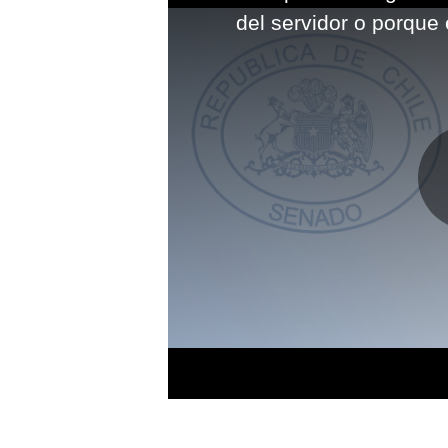
modal
del servidor o porque 
window.