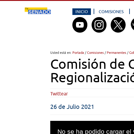
INICIO
COMISIONES
Usted está en:
Portada
/
Comisiones
/
Permanentes
/
Go
Comisión de G
Regionalizaci
Twittear
26 de Julio 2021
This
is
No se ha podido cargar el 
a