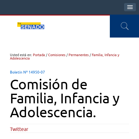
Usted está en:
Portada
/
Comisiones
/
Permanentes
/
Familia, Infancia y
Adolescencia
Boletín Nº 14950-07
Comisión de
Familia, Infancia y
Adolescencia.
Twittear