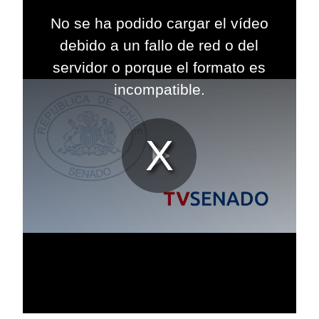
This
is
No se ha podido cargar el vídeo
a
modal
debido a un fallo de red o del
window.
servidor o porque el formato es
incompatible.
Reproduc
Vídeo