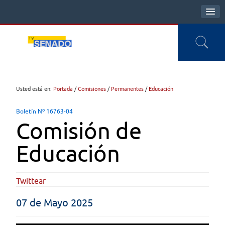
Usted está en:
Portada
/
Comisiones
/
Permanentes
/
Educación
Boletín Nº 16763-04
Comisión de
Educación
Twittear
07 de Mayo 2025