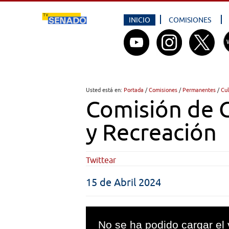
INICIO
COMISIONES
Usted está en:
Portada
/
Comisiones
/
Permanentes
/
Cul
Comisión de C
y Recreación
Twittear
15 de Abril 2024
This
is
No se ha podido cargar el 
a