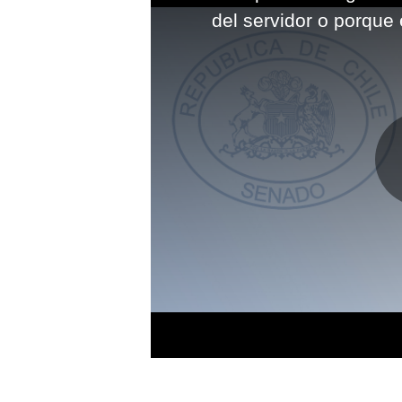
modal
del servidor o porque 
window.