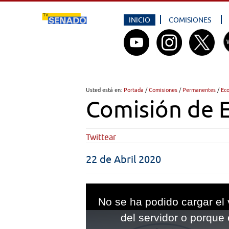
INICIO
COMISIONES
Usted está en:
Portada
/
Comisiones
/
Permanentes
/
Ec
Comisión de 
Twittear
22 de Abril 2020
This
is
No se ha podido cargar el 
a
modal
del servidor o porque 
window.