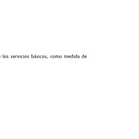
e los servicios básicos, como medida de
risis originada por el coronavirus.
icidad y gas por declaración de estado de