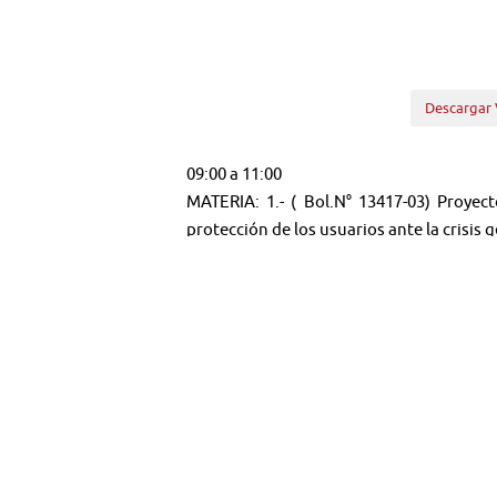
Descargar 
09:00 a 11:00
MATERIA: 1.- ( Bol.N° 13417-03) Proyec
protección de los usuarios ante la crisis 
2.- ( Bol.N° 13315-08) Proyecto de ley que
3.- ( Bol.N° 13438-03) Proyecto de ley q
catástrofe. Refundidos.
Artículos Relaciona