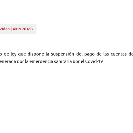
Video | 4019.20 MB
to de ley que dispone la suspensión del pago de las cuentas d
generada por la emergencia sanitaria por el Covid-19.
 suspende el corte de servicios básicos por no pago en virtud de la c
ue suspende el cobro de servicios básicos de agua potable, electr
dos