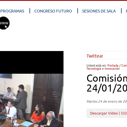
PROGRAMAS
CONGRESO FUTURO
SESIONES DE SALA
Twittear
Usted está en:
Portada
/
Com
Tecnología e Innovación
Comisión
24/01/2
Martes 24 de enero de 2
Descargar Video | 53