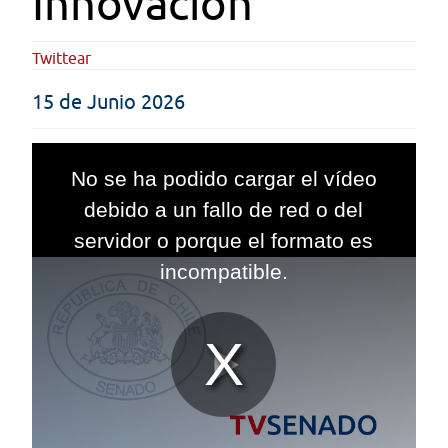
Innovación
Twittear
15 de Junio 2026
This
is
No se ha podido cargar el vídeo
a
modal
debido a un fallo de red o del
window.
servidor o porque el formato es
incompatible.
Reproduc