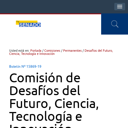
Usted está en:
Portada
/
Comisiones
/
Permanentes
/
Desafíos del Futuro,
Ciencia, Tecnología e Innovación
Boletín Nº 15869-19
Comisión de
Desafíos del
Futuro, Ciencia,
Tecnología e