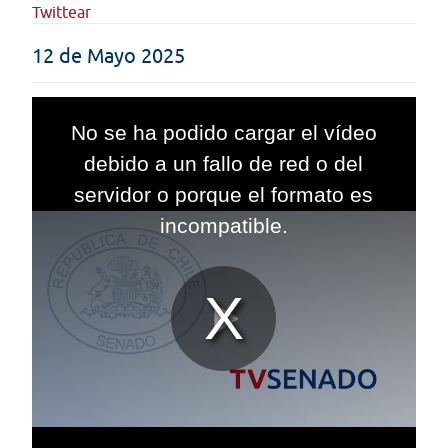
Twittear
12 de Mayo 2025
This
is
No se ha podido cargar el vídeo
a
modal
debido a un fallo de red o del
window.
servidor o porque el formato es
incompatible.
Reproduc