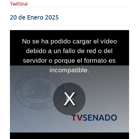
Twittear
20 de Enero 2025
This
is
No se ha podido cargar el vídeo
a
modal
debido a un fallo de red o del
window.
servidor o porque el formato es
incompatible.
Reproduc