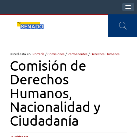
Usted está en:
Portada
/
Comisiones
/
Permanentes
/
Derechos Humanos
Comisión de
Derechos
Humanos,
Nacionalidad y
Ciudadanía