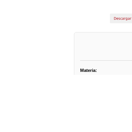
Descargar
Materia:
1.- (Bol.N° 15346-12) Conti
N° 1939, de 1977, sobre no
informe sobre la situación 
A esta sesión han sido inv
Calidad de Vida de la Polic