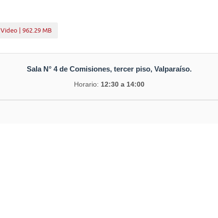
 Video | 962.29 MB
Sala N° 4 de Comisiones, tercer piso, Valparaíso.
Horario:
12:30 a 14:00
nuar el estudio del proyecto de ley, en primer trámite constitucional,
rmas de adquisición, administración y disposición de bienes del Esta
de los bienes destinados que se indican.
itados el Subdirector de Personal y Soporte a las Operaciones y el J
ía de Investigaciones de Chile, y el académico, señor Pedro Pierry.