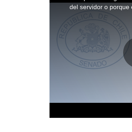
modal
del servidor o porque 
window.