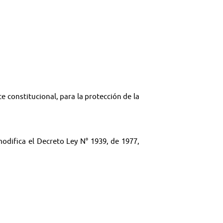
e constitucional, para la protección de la
 modifica el Decreto Ley N° 1939, de 1977,
informe sobre la situación de los bienes
 del Ejército, de la Armada y de la Fuerza