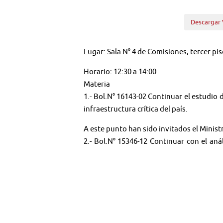
Descargar 
Lugar: Sala N° 4 de Comisiones, tercer pis
Horario: 12:30 a 14:00
Materia
1.- Bol.N° 16143-02 Continuar el estudio 
infraestructura crítica del país.
A este punto han sido invitados el Ministr
2.- Bol.N° 15346-12 Continuar con el anál
sobre normas de adquisición, administra
destinados que se indican.
A este punto han sido invitados la Minist
Aérea de Chile, y el Ministro de Bienes Na