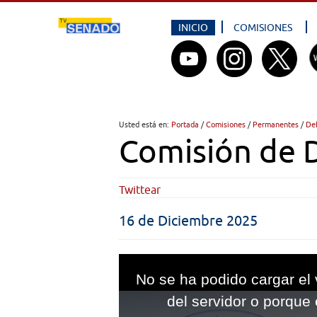
INICIO
COMISIONES
Usted está en:
Portada
/
Comisiones
/
Permanentes
/
De
Comisión de 
Twittear
16 de Diciembre 2025
This
is
No se ha podido cargar el 
a
modal
del servidor o porque 
window.