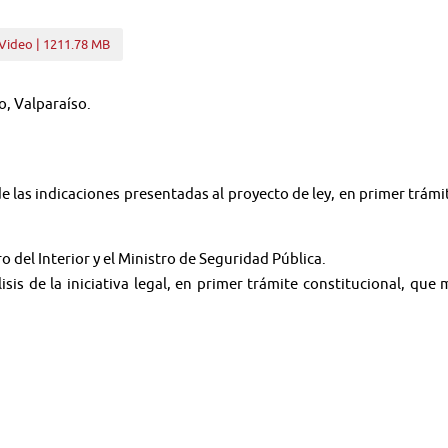
Video | 1211.78 MB
o, Valparaíso.
de las indicaciones presentadas al proyecto de ley, en primer trámit
o del Interior y el Ministro de Seguridad Pública.
isis de la iniciativa legal, en primer trámite constitucional, que
ción y disposición de bienes del Estado, con el objeto de que se 
ra de Defensa Nacional, y por su intermedio los Auditores Generales
cionales.