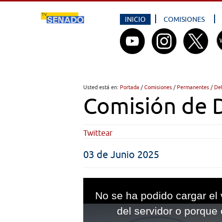
INICIO
COMISIONES
Usted está en:
Portada
/
Comisiones
/
Permanentes
/
De
Comisión de 
Twittear
03 de Junio 2025
This
is
No se ha podido cargar el 
a
modal
del servidor o porque 
window.