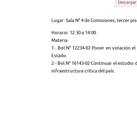
Descargar
Lugar: Sala N° 4 de Comisiones, tercer pis
Horario: 12:30 a 14:00
Materia
1.- Bol.N° 12234-02 Poner en votación el 
Estado.
2.- Bol.N° 16143-02 Continuar el estudio 
infraestructura crítica del país.
A esta sesión han sido invitados el Minist
Síguenos en: