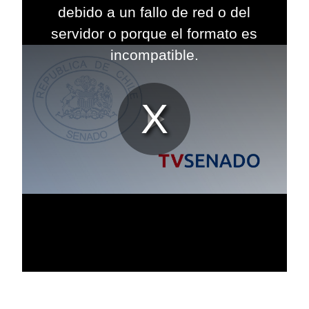
modal
debido a un fallo de red o del
window.
servidor o porque el formato es
incompatible.
Reproduc
Vídeo