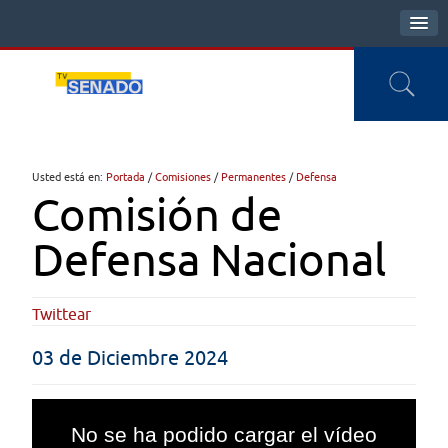
Usted está en:
Portada
/
Comisiones
/
Permanentes
/
Defensa
Comisión de
Defensa Nacional
Twittear
03 de Diciembre 2024
This
is
No se ha podido cargar el vídeo
a