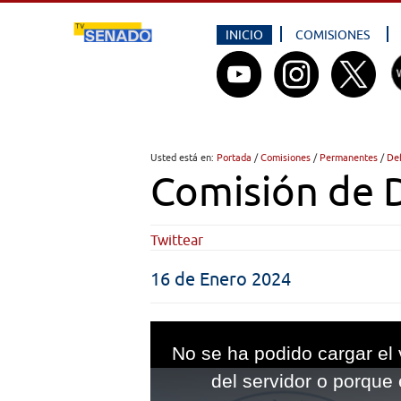
INICIO
COMISIONES
Usted está en:
Portada
/
Comisiones
/
Permanentes
/
De
Comisión de 
Twittear
16 de Enero 2024
This
is
No se ha podido cargar el 
a
modal
del servidor o porque 
window.