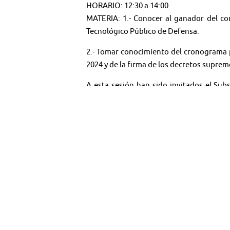
HORARIO: 12:30 a 14:00
MATERIA: 1.- Conocer al ganador del co
Tecnológico Público de Defensa.
2.- Tomar conocimiento del cronograma p
2024 y de la firma de los decretos supre
A esta sesión han sido invitados el Sub
Javier Ramírez Ramos.
Síguenos en:
Youtube:
@TV SENADO CHILE
Twitter:
@senado_chile
Instagram:
senadochile