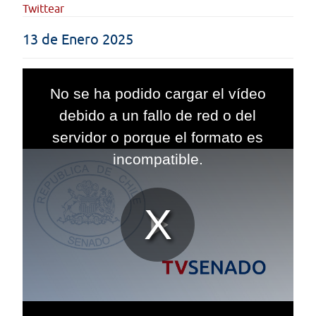
Twittear
13 de Enero 2025
This
is
No se ha podido cargar el vídeo
a
modal
debido a un fallo de red o del
window.
servidor o porque el formato es
incompatible.
Reproduc