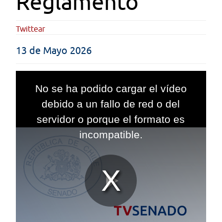
Reglamento
Twittear
13 de Mayo 2026
This
is
No se ha podido cargar el vídeo
a
modal
debido a un fallo de red o del
window.
servidor o porque el formato es
incompatible.
Reproduc