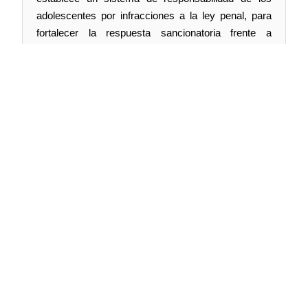
adolescentes por infracciones a la ley penal, para
fortalecer la respuesta sancionatoria frente a
conductas consideradas de especial gravedad.
A esta sesión han sido invitados de la Asociación
Nacional de Fiscales, la Presidenta señora Patricia
Ibarra; del Instituto Nacional de Derechos Humanos,
el Presidente señor Yerko Ljubetic; las académicas
penalistas de la Universidad de Chile, señora
Trinidad Luengo y de la Universidad de Santiago de
Chile, la señora Libertad Triviño, el académico señor
Francisco Maldonado, la señora Claudia Contreras,
y el señor Andrés Cubillos.
Síguenos en: