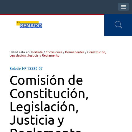
Usted está en:
Portada
/
Comisiones
/
Permanentes
/
Constitución,
Legislación, Justicia y Reglamento
Boletín Nº 15589-07
Comisión de
Constitución,
Legislación,
Justicia y