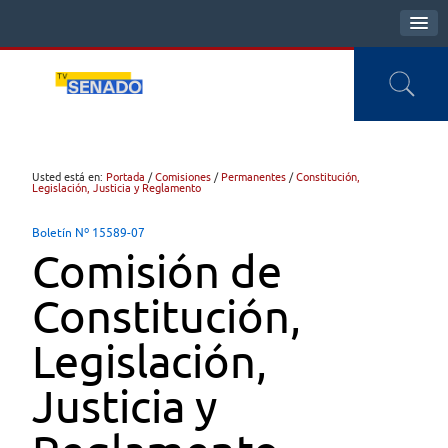
Usted está en:
Portada
/
Comisiones
/
Permanentes
/
Constitución,
Legislación, Justicia y Reglamento
Boletín Nº 15589-07
Comisión de
Constitución,
Legislación,
Justicia y