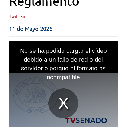
Reglamento
Twittear
11 de Mayo 2026
This
is
No se ha podido cargar el vídeo
a
modal
debido a un fallo de red o del
window.
servidor o porque el formato es
incompatible.
Reproduc