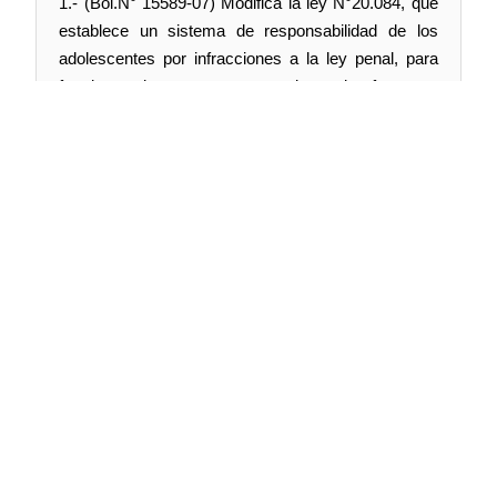
1.- (Bol.N° 15589-07) Modifica la ley N°20.084, que
establece un sistema de responsabilidad de los
adolescentes por infracciones a la ley penal, para
fortalecer la respuesta sancionatoria frente a
conductas consideradas de especial gravedad.
A esta sesión han sido invitados del Fondo de las
Naciones Unidas para la Infancia en Chile
(UNICEF), la Representante en Chile, señora Violet
Speek-Warnery; de Corporación Opción, la
Directora Ejecutiva, señora Milagros Nehgme; de la
Escuela de Gobierno de la Pontificia Universidad
Católica de Chile, la académica señora Catalina
Droppelmann, y los académicos penalistas de la
Universidad de Chile, señora Rocío Lorca, y señor
Carlos Morales.
Síguenos en: