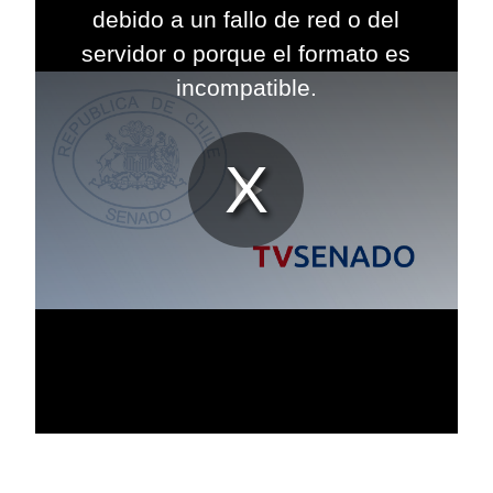
modal
debido a un fallo de red o del
window.
servidor o porque el formato es
incompatible.
Reproduc
Vídeo