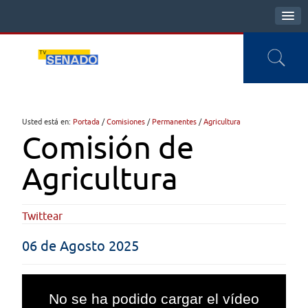
Usted está en:
Portada
/
Comisiones
/
Permanentes
/
Agricultura
Comisión de
Agricultura
Twittear
06 de Agosto 2025
This
is
No se ha podido cargar el vídeo
a