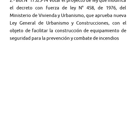
2.- Bol.N° 17525-14 Votar el proyecto de ley que modifica
el decreto con fuerza de ley N° 458, de 1976, del
Ministerio de Vivienda y Urbanismo, que aprueba nueva
Ley General de Urbanismo y Construcciones, con el
objeto de facilitar la construcción de equipamiento de
seguridad para la prevención y combate de incendios
🤳 Síguenos en:
Youtube:
@TV SENADO CHILE
Twitter:
@senado_chile
Instagram:
senadochile
＊＊＊＊＊＊＊＊＊＊＊＊＊＊＊＊＊＊＊＊＊＊＊
Web:
tv.senado.cl
💻
Contenido: Comisiones - Programas - Seminarios -
Noticias