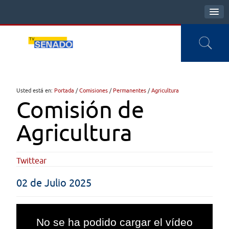
Usted está en:
Portada
/
Comisiones
/
Permanentes
/
Agricultura
Comisión de
Agricultura
Twittear
02 de Julio 2025
This
is
No se ha podido cargar el vídeo
a