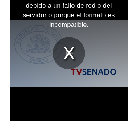
modal
debido a un fallo de red o del
window.
servidor o porque el formato es
incompatible.
Reproduc
Vídeo