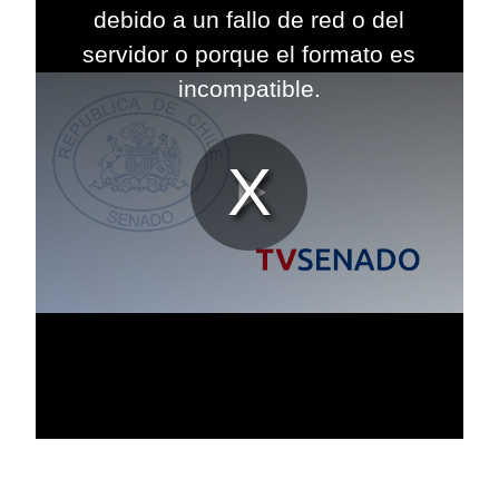
modal
debido a un fallo de red o del
window.
servidor o porque el formato es
incompatible.
Reproduc
Vídeo