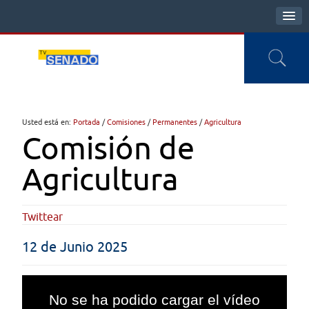
Usted está en:
Portada
/
Comisiones
/
Permanentes
/
Agricultura
Comisión de
Agricultura
Twittear
12 de Junio 2025
This
is
No se ha podido cargar el vídeo
a