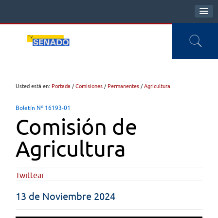
Usted está en:
Portada
/
Comisiones
/
Permanentes
/
Agricultura
Boletín Nº 16193-01
Comisión de
Agricultura
Twittear
13 de Noviembre 2024