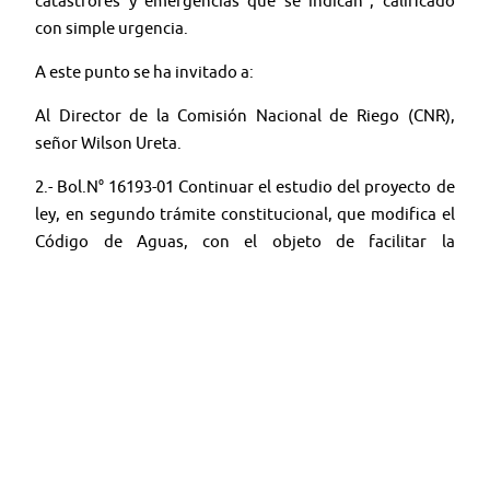
catástrofes y emergencias que se indican", calificado
con simple urgencia.
A este punto se ha invitado a:
Al Director de la Comisión Nacional de Riego (CNR),
señor Wilson Ureta.
2.- Bol.N° 16193-01 Continuar el estudio del proyecto de
ley, en segundo trámite constitucional, que modifica el
Código de Aguas, con el objeto de facilitar la
construcción de tranques de uso agrícola,
correspondiente al Boletín N°16.193-01.
A este punto se han sido invitados a:
- Del Ministerio de Agricultura, el Ministro, señor
Esteban Valenzuela.
- Del Ministerio de Medio Ambiente, la Ministra, señora
María Heloísa Rojas.