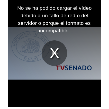
This
is
No se ha podido cargar el vídeo
a
modal
debido a un fallo de red o del
window.
servidor o porque el formato es
incompatible.
Reproduc
Vídeo