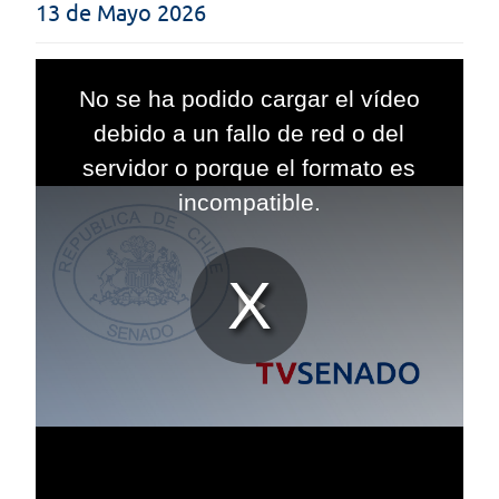
13 de Mayo 2026
This
is
No se ha podido cargar el vídeo
a
modal
debido a un fallo de red o del
window.
servidor o porque el formato es
incompatible.
Reproduc
Vídeo