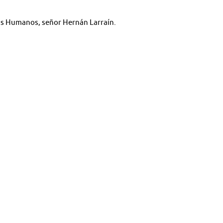
chos Humanos, señor Hernán Larraín.
es:
.
ga Infantil Clínica UANDES.
Liberación Homosexual.
d de Chile, señor Jorge Barrera.
 Walter Heyer.
a de la Pontificia Universidad Católica de Chile, señora Carolina Sal
dos