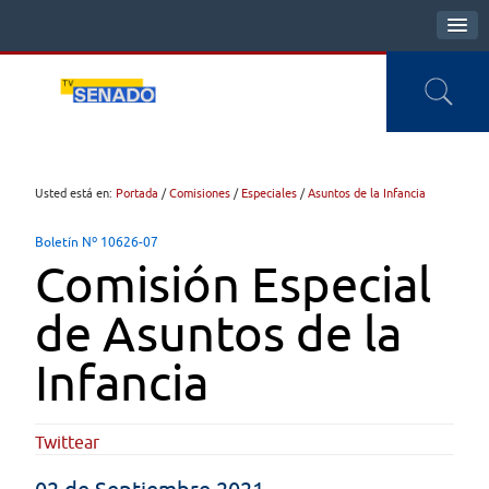
Usted está en:
Portada
/
Comisiones
/
Especiales
/
Asuntos de la Infancia
Boletín Nº 10626-07
Comisión Especial
de Asuntos de la
Infancia
Twittear