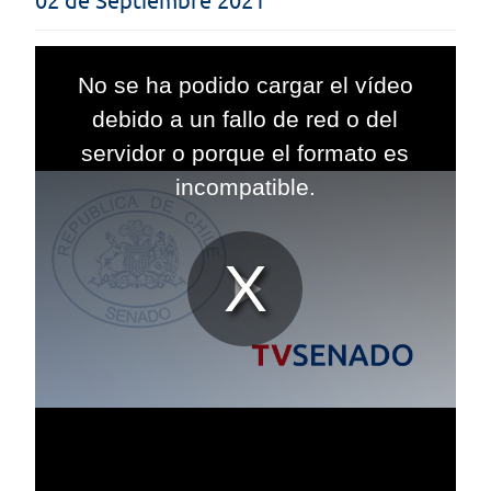
02 de Septiembre 2021
This
is
No se ha podido cargar el vídeo
a
modal
debido a un fallo de red o del
window.
servidor o porque el formato es
incompatible.
Reproduc
Vídeo