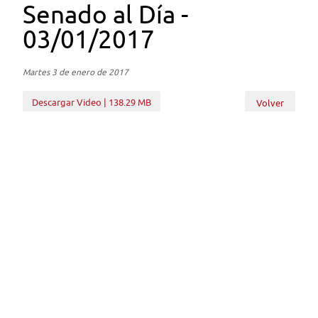
Senado al Día -
03/01/2017
Martes 3 de enero de 2017
Descargar Video | 138.29 MB
Volver
Subir
Volver
Enlaces
Cámara de Diputados
BCN
Servel
Secretaría General de Gobierno