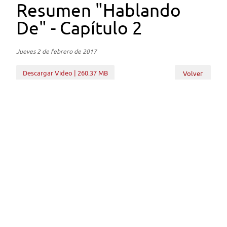
Resumen "Hablando
De" - Capítulo 2
Jueves 2 de febrero de 2017
Descargar Video | 260.37 MB
Volver
Subir
Volver
Enlaces
Cámara de Diputados
BCN
Servel
Secretaría General de Gobierno