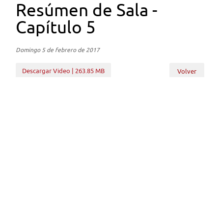
Resúmen de Sala -
Capítulo 5
Domingo 5 de febrero de 2017
Descargar Video | 263.85 MB
Volver
Subir
Volver
Enlaces
Cámara de Diputados
BCN
Servel
Secretaría General de Gobierno