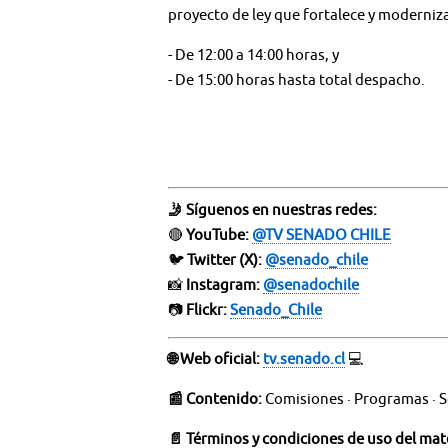
proyecto de ley que fortalece y moderniza
- De 12:00 a 14:00 horas, y
- De 15:00 horas hasta total despacho.
🤳 Síguenos en nuestras redes:
🔴
YouTube:
@TV SENADO CHILE
🐦
Twitter (X):
@senado_chile
📸
Instagram:
@senadochile
📷
Flickr:
Senado_Chile
🌐 Web oficial:
tv.senado.cl
💻
📰 Contenido:
Comisiones · Programas · S
📄 Términos y condiciones de uso del mate