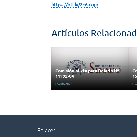
https://bit.ly/2E6nxgp
Artículos Relaciona
Comisión Mixta para Boletín Nº
Co
11992-04
15
05/08/2026
05
Enlaces