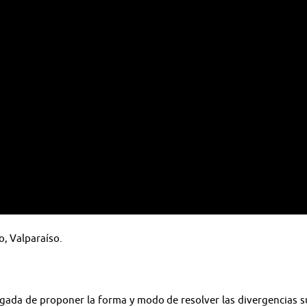
o, Valparaíso.
rgada de proponer la forma y modo de resolver las divergencias su