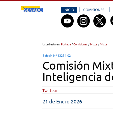
INICIO
COMISIONES
Usted está en:
Portada
/
Comisiones
/
Mixta
/
Mixta
Boletín Nº 12234-02
Comisión Mixt
Inteligencia d
Twittear
21 de Enero 2026