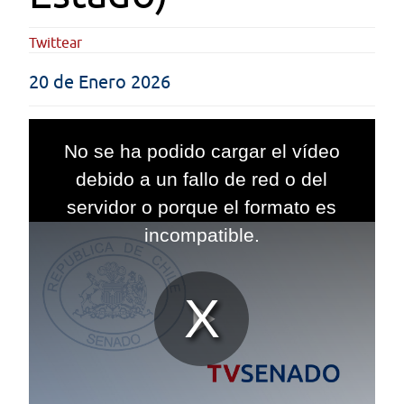
Twittear
20 de Enero 2026
This
is
No se ha podido cargar el vídeo
a
modal
debido a un fallo de red o del
window.
servidor o porque el formato es
incompatible.
Reproduc