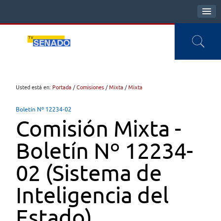
Usted está en:
Portada
/
Comisiones
/
Mixta
/
Mixta
Boletín Nº 12234-02
Comisión Mixta -
Boletín Nº 12234-
02 (Sistema de
Inteligencia del
Estado)