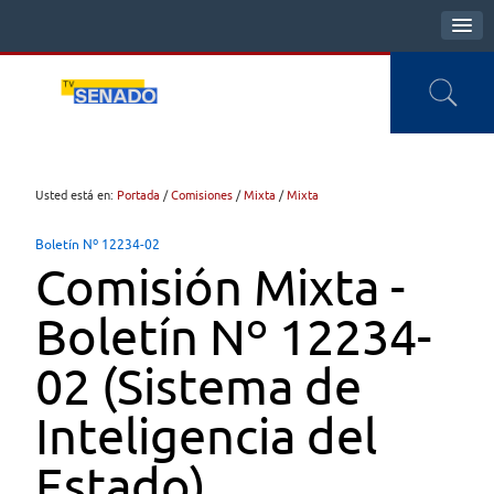
Usted está en:
Portada
/
Comisiones
/
Mixta
/
Mixta
Boletín Nº 12234-02
Comisión Mixta -
Boletín Nº 12234-
02 (Sistema de
Inteligencia del
Estado)