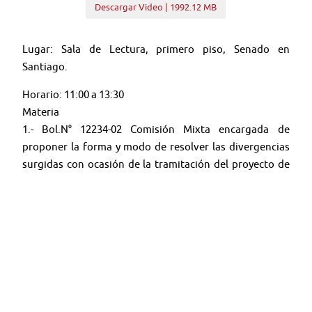
Descargar Video | 1992.12 MB
Lugar: Sala de Lectura, primero piso, Senado en
Santiago.
Horario: 11:00 a 13:30
Materia
1.- Bol.N° 12234-02 Comisión Mixta encargada de
proponer la forma y modo de resolver las divergencias
surgidas con ocasión de la tramitación del proyecto de
ley que fortalece y moderniza el sistema de inteligencia
del Estado.
🤳 Síguenos en nuestras redes:
🔴
YouTube:
@TV SENADO CHILE
🐦
Twitter (X):
@senado_chile