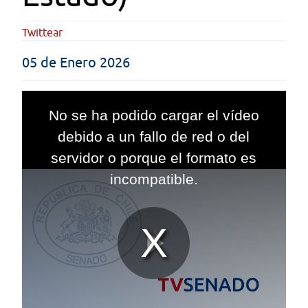
Twittear
05 de Enero 2026
This
is
No se ha podido cargar el vídeo
a
modal
debido a un fallo de red o del
window.
servidor o porque el formato es
incompatible.
Reproduc