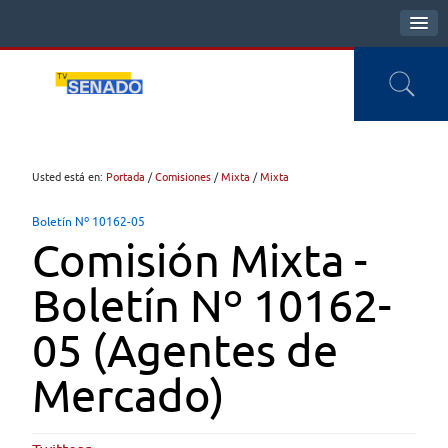
Usted está en:
Portada
/
Comisiones
/
Mixta
/
Mixta
Boletín Nº 10162-05
Comisión Mixta -
Boletín Nº 10162-
05 (Agentes de
Mercado)