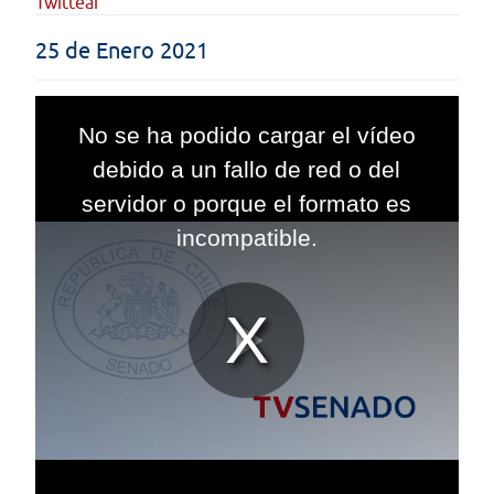
Twittear
25 de Enero 2021
This
is
No se ha podido cargar el vídeo
a
modal
debido a un fallo de red o del
window.
servidor o porque el formato es
incompatible.
Reproduc