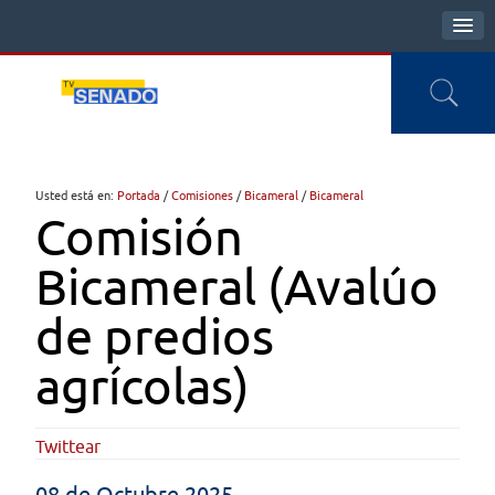
Usted está en:
Portada
/
Comisiones
/
Bicameral
/
Bicameral
Comisión
Bicameral (Avalúo
de predios
agrícolas)
Twittear
08 de Octubre 2025