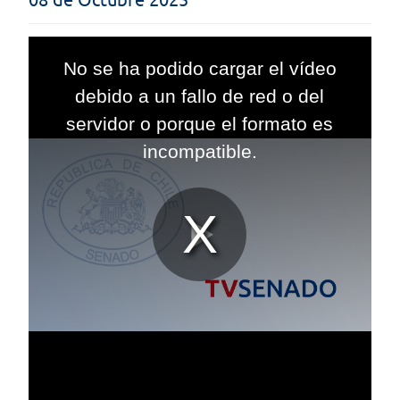
This
is
No se ha podido cargar el vídeo
a
modal
debido a un fallo de red o del
window.
servidor o porque el formato es
incompatible.
Reproduc
Vídeo