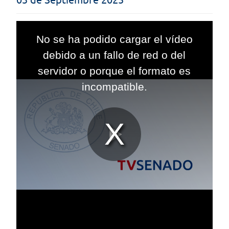
This
is
No se ha podido cargar el vídeo
a
modal
debido a un fallo de red o del
window.
servidor o porque el formato es
incompatible.
Reproduc
Vídeo