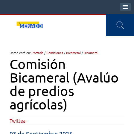
Usted está en:
Portada
/
Comisiones
/
Bicameral
/
Bicameral
Comisión
Bicameral (Avalúo
de predios
agrícolas)
Twittear
03 de Septiembre 2025